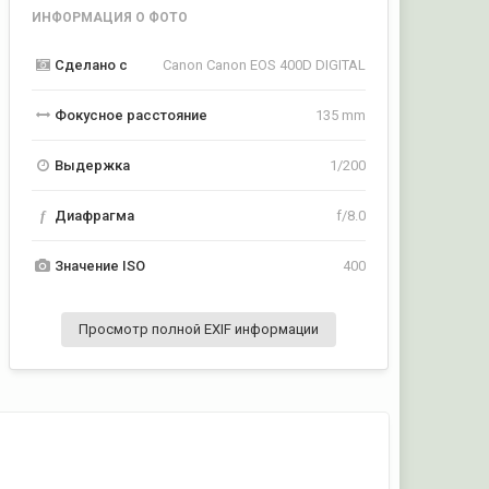
ИНФОРМАЦИЯ О ФОТО
Сделано с
Canon Canon EOS 400D DIGITAL
Фокусное расстояние
135 mm
Выдержка
1/200
f
Диафрагма
f/8.0
Значение ISO
400
Просмотр полной EXIF информации