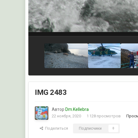
IMG 2483
Автор
Dm.Kellebra
22 ноября, 2020
1 128 просмотров
Просм
Поделиться
Подписчики
0