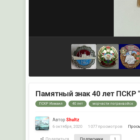
Памятный знак 40 лет ПСКР 
ПСКР Измаил
40 лет
морчасти погранвойск
Автор
Shultz
6 октября, 2020
1 077 просмотров
Просм
Поделиться
Подписчики
1