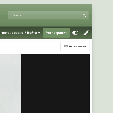
егистрированы? Войти
Регистрация
Активность