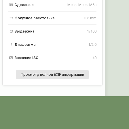
Сделано с
Meizu Meizu M6s
Фокусное расстояние
3.6 mm
Выдержка
1/100
f
Диафрагма
f/2.0
Значение ISO
40
Просмотр полной EXIF информации
Активность