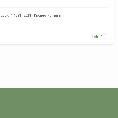
аил" (1981 - 2021). Крепление - винт.
3
Знаки
Памятный знак 40 лет ПСКР "Измаил"