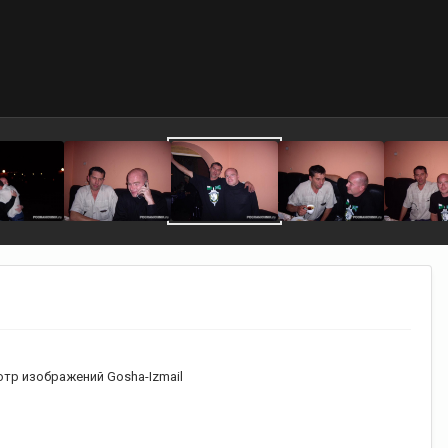
тр изображений Gosha-Izmail