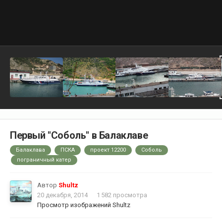
Первый "Соболь" в Балаклаве
Балаклава
ПСКА
проект 12200
Соболь
пограничный катер
Автор
Shultz
20 декабря, 2014
1 582 просмотра
Просмотр изображений Shultz