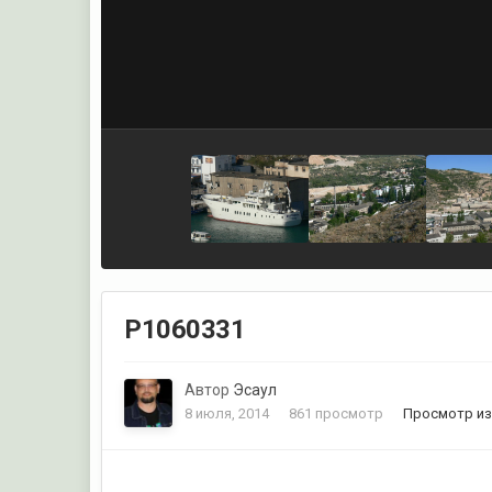
P1060331
Автор
Эсаул
8 июля, 2014
861 просмотр
Просмотр из