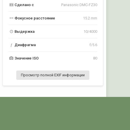
Сделано с
Panasonic DMC-FZ30
Фокусное расстояние
15.2 mm
Выдержка
10/4000
f
Диафрагма
f/5.6
Значение ISO
80
Просмотр полной EXIF информации
Активность