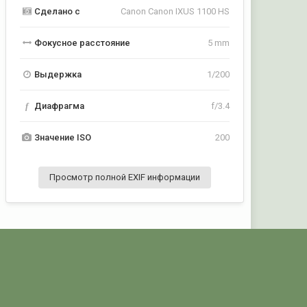
Сделано с
Canon Canon IXUS 1100 HS
Фокусное расстояние
5 mm
Выдержка
1/200
f
Диафрагма
f/3.4
Значение ISO
200
Просмотр полной EXIF информации
Активность