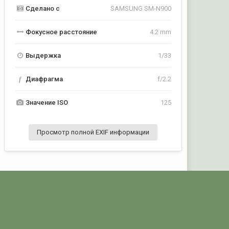
Сделано с
SAMSUNG SM-N900
Фокусное расстояние
4.2 mm
Выдержка
1/33
f
Диафрагма
f/2.2
Значение ISO
125
Просмотр полной EXIF информации
Активность