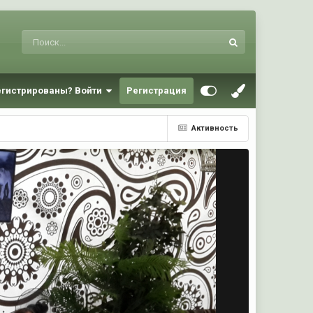
егистрированы? Войти
Регистрация
Активность