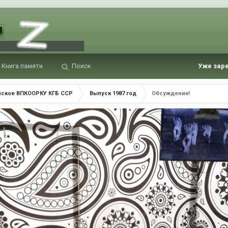
Книга памяти
Поиск
Уже зар
нское ВПКООРКУ КГБ ССР
Выпуск 1987 год
Обсуждения!