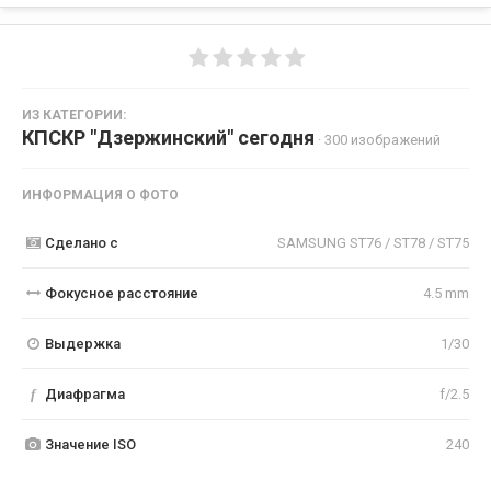
ИЗ КАТЕГОРИИ:
КПСКР "Дзержинский" сегодня
· 300 изображений
ИНФОРМАЦИЯ О ФОТО
Сделано с
SAMSUNG ST76 / ST78 / ST75
Фокусное расстояние
4.5 mm
Выдержка
1/30
f
Диафрагма
f/2.5
Значение ISO
240