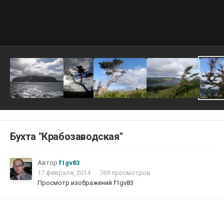
Бухта "Крабозаводская"
Автор
f1gv83
17 февраля, 2014
769 просмотров
Просмотр изображений f1gv83