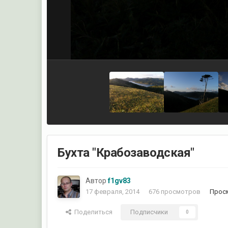
Бухта "Крабозаводская"
Автор
f1gv83
17 февраля, 2014
676 просмотров
Просм
Поделиться
Подписчики
0