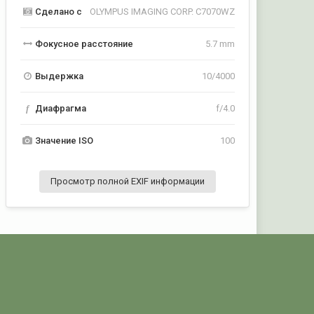
Сделано с
OLYMPUS IMAGING CORP. C7070WZ
Фокусное расстояние
5.7 mm
Выдержка
10/4000
f
Диафрагма
f/4.0
Значение ISO
100
Просмотр полной EXIF информации
Активность