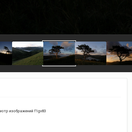
отр изображений f1gv83