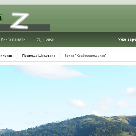
Книга памяти
Поиск
Уже зар
Шикотан
Природа Шикотана
Бухта "Крабозаводская"