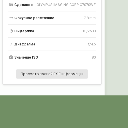
Сделано с
OLYMPUS IMAGING CORP. C7070WZ
Фокусное расстояние
7.8 mm
Выдержка
10/2500
f
Диафрагма
f/4.5
Значение ISO
80
Просмотр полной EXIF информации
Активность