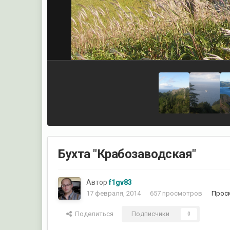
Бухта "Крабозаводская"
Автор
f1gv83
17 февраля, 2014
657 просмотров
Просм
Поделиться
Подписчики
0