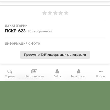
ИЗ КАТЕГОРИИ:
ПСКР-623
· 85 изображений
ИНФОРМАЦИЯ О ФОТО
Просмотр EXIF информации фотографии
Форумы
Непрочитанные
Войти
Регистрация
Больше
Поделиться
Подписчики
0
Комментариев нет
Главная
Галерея
ГАЛЕРЕЯ МЧПВ
5 ОБСКР - Балаклава
П