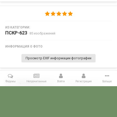
ИЗ КАТЕГОРИИ:
ПСКР-623
· 85 изображений
ИНФОРМАЦИЯ О ФОТО
Просмотр EXIF информации фотографии
Форумы
Непрочитанные
Войти
Регистрация
Больше
Поделиться
Подписчики
0
Комментариев нет
Главная
Галерея
ГАЛЕРЕЯ МЧПВ
5 ОБСКР - Балаклава
П