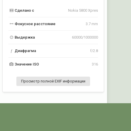
Сделано с
Nokia 5800 Xpres
Фокусное расстояние
3.7 mm
Выдержка
60000/1000000
f
Диафрагма
f/2.8
Значение ISO
316
Просмотр полной EXIF информации
Активность