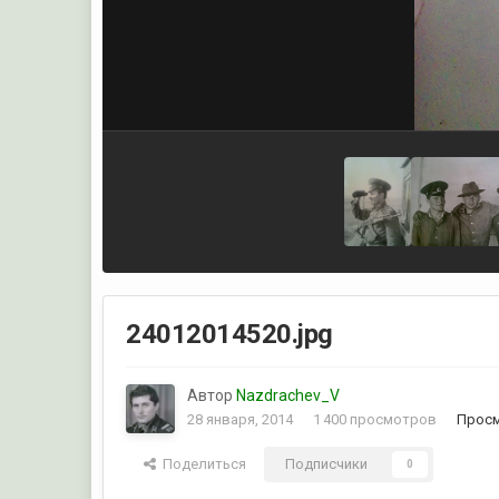
24012014520.jpg
Автор
Nazdrachev_V
28 января, 2014
1 400 просмотров
Просм
Поделиться
Подписчики
0