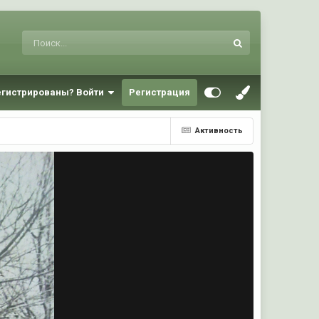
егистрированы? Войти
Регистрация
Активность