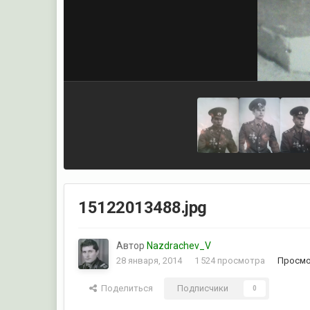
15122013488.jpg
Автор
Nazdrachev_V
28 января, 2014
1 524 просмотра
Просмо
Поделиться
Подписчики
0