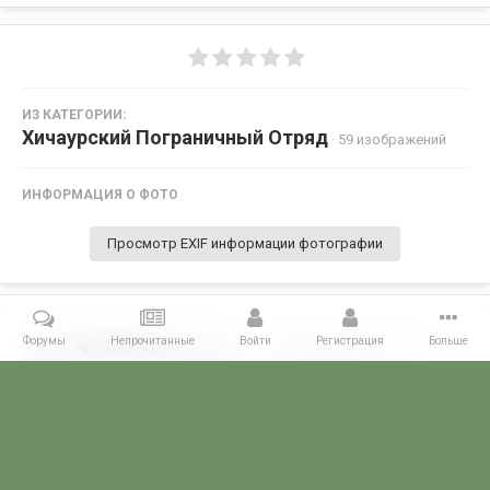
ИЗ КАТЕГОРИИ:
Хичаурский Пограничный Отряд
· 59 изображений
ИНФОРМАЦИЯ О ФОТО
Просмотр EXIF информации фотографии
Форумы
Непрочитанные
Войти
Регистрация
Больше
Поделиться
Подписчики
0
Комментариев нет
Главная
Галерея
ПОГРАНГАЛЕРЕЯ
КЗакПО
Хичаурский 