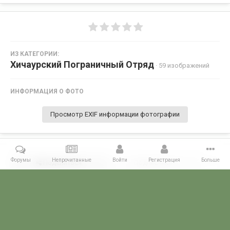
ИЗ КАТЕГОРИИ:
Хичаурский Пограничный Отряд
· 59 изображений
ИНФОРМАЦИЯ О ФОТО
Просмотр EXIF информации фотографии
Форумы
Непрочитанные
Войти
Регистрация
Больше
Поделиться
Подписчики
0
Комментариев нет
Главная
Галерея
ПОГРАНГАЛЕРЕЯ
КЗакПО
Хичаурский 