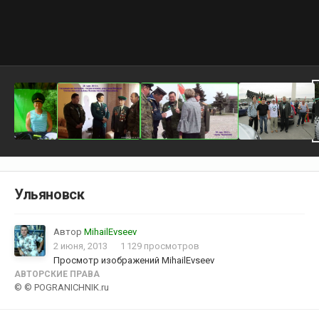
Ульяновск
Автор
MihailEvseev
2 июня, 2013
1 129 просмотров
Просмотр изображений MihailEvseev
АВТОРСКИЕ ПРАВА
© © POGRANICHNIK.ru