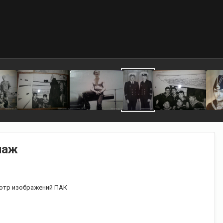
паж
отр изображений ПАК