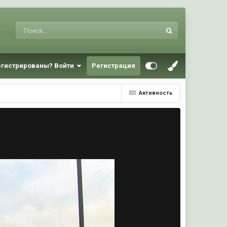
егистрированы? Войти
Регистрация
Активность