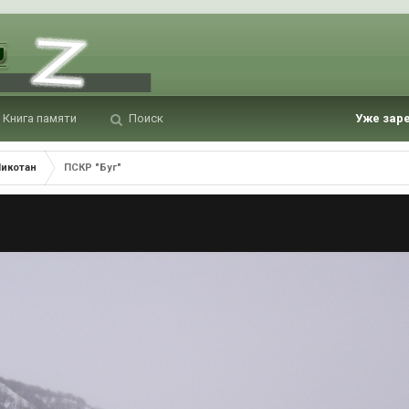
Книга памяти
Поиск
Уже зар
Шикотан
ПСКР "Буг"