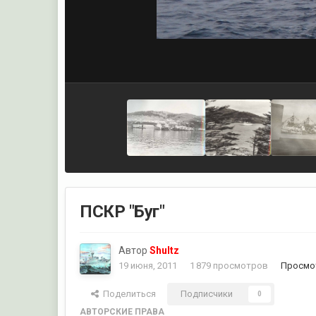
ПСКР "Буг"
Автор
Shultz
19 июня, 2011
1 879 просмотров
Просмот
Поделиться
Подписчики
0
АВТОРСКИЕ ПРАВА