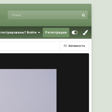
егистрированы? Войти
Регистрация
Активность