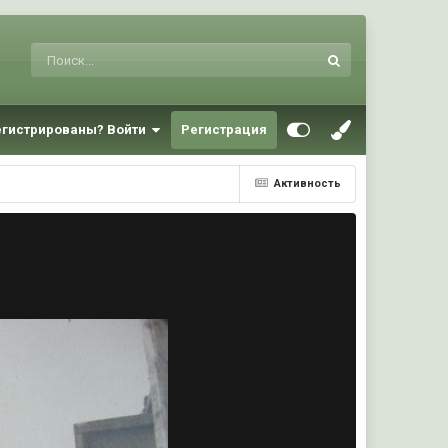
егистрированы? Войти
Регистрация
Активность