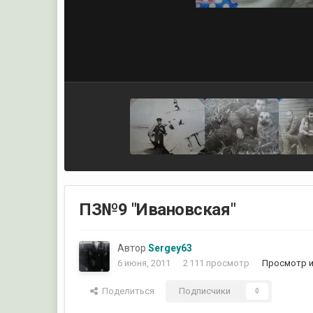
ПЗ№9 "Ивановская"
Автор
Sergey63
6 июня, 2011
2 111 просмотр
Просмотр и
Поделиться
Подписчики
0