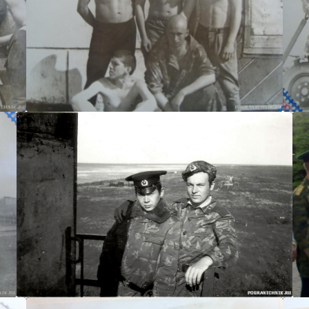
Sergey63
гармаш84