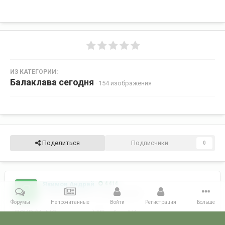
ИЗ КАТЕГОРИИ:
Балаклава сегодня
· 154 изображения
Поделиться
Подписчики
0
Якимов Андрей
4 414
Опубликовано
27 октября, 2010
Форумы
Непрочитанные
Войти
Регистрация
Больше
ПСКР (КрМО по новому) "Донбасс" Керченского отряда
морской охраны. Уже должен был вернутся в Керчь