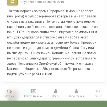
Опубликовано
12 марта, 2010
На этих воротах во время "прорыва" в Иран (рядового
инж. роты) я был дозор-ворота которые мы не успевали
открывать и закрывать. Погон тогда много полетело хотя
нашей вины не было с лич.состава никого не наказали за
искл. НЗ Ращенкова сняли старшину тоже, замполит ст.л-
нт Пухир удержался в отпуске был а у нас без этого
служба медом не казалась а после тем более. Проверок
не счесть и т.д,т.д, до самого дембеля. Слава богу или
высшему нач. НЗ назначили Коваленко - ганял, но палку
не перегибал. Благодаря пограничнику.ру встретил его
здесь. Погранцы из Оренб-ской обл. помогли отискать
Канишева. Надеюсь к 28му с помщью Пограничника
подтянуть еще ребят с 15ой.
Сочи
7
Форумы
Непрочитанные
Войти
Регистрация
Больше
Опубликовано
4 апреля, 2010
Володя спасибо за фотографии!!!!