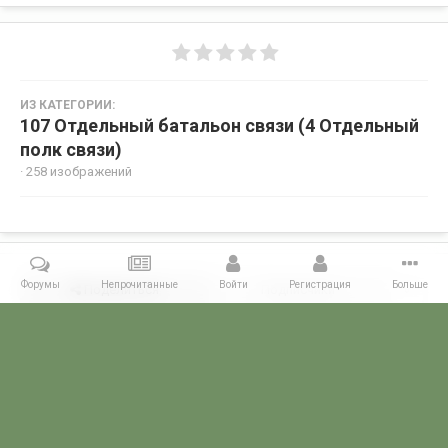
ИЗ КАТЕГОРИИ:
107 Отдельный батальон связи (4 Отдельный
полк связи)
· 258 изображений
Форумы
Непрочитанные
Войти
Регистрация
Больше
Поделиться
Подписчики
0
Комментариев нет
Главная
Галерея
ПОГРАНГАЛЕРЕЯ
КСЗПО
107 Отдельный