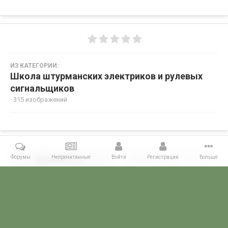
ИЗ КАТЕГОРИИ:
Школа штурманских электриков и рулевых
сигнальщиков
· 315 изображений
Форумы
Непрочитанные
Войти
Регистрация
Больше
Поделиться
Подписчики
0
Комментариев нет
Главная
Галерея
ГАЛЕРЕЯ МЧПВ
Анапский УЦ
Школа шт