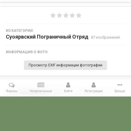
ИЗ КАТЕГОРИИ:
Суоярвский Пограничный Отряд
· 87 изображений
ИНФОРМАЦИЯ О ФОТО
Просмотр EXIF информации фотографии
Форумы
Непрочитанные
Войти
Регистрация
Больше
Поделиться
Подписчики
0
Комментариев нет
Главная
Галерея
ПОГРАНГАЛЕРЕЯ
КСЗПО
Суоярвский П