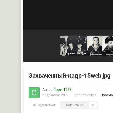
Захваченный-кадр-15web.jpg
Автор
Серж 1963
27 декабря, 2009
992 просмотра
Просмо
Поделиться
Подписчики
0