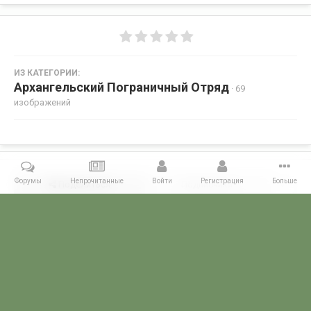
ИЗ КАТЕГОРИИ:
Архангельский Пограничный Отряд
· 69
изображений
Форумы
Непрочитанные
Войти
Регистрация
Больше
Поделиться
Подписчики
0
Комментариев нет
Главная
Галерея
ПОГРАНГАЛЕРЕЯ
КСЗПО
Архангельски
POGRANICHNIK.ru