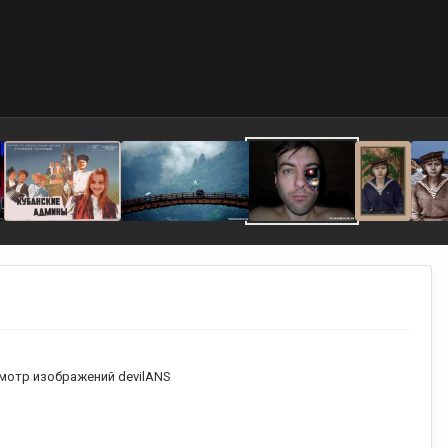
мотр изображений devilANS