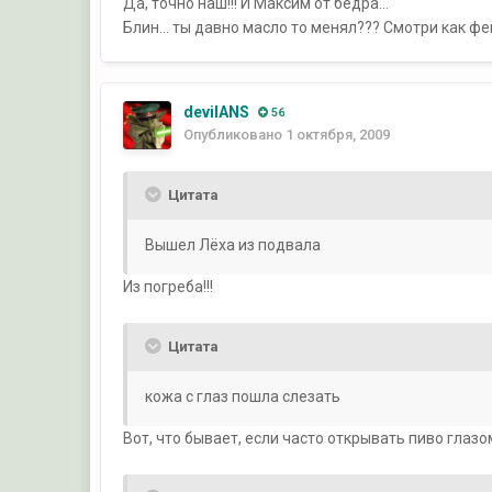
Да, точно наш!!! И Максим от бедра...
Блин... ты давно масло то менял??? Смотри как фе
devilANS
56
Опубликовано
1 октября, 2009
Цитата
Вышел Лёха из подвала
Из погреба!!!
Цитата
кожа с глаз пошла слезать
Вот, что бывает, если часто открывать пиво глазо