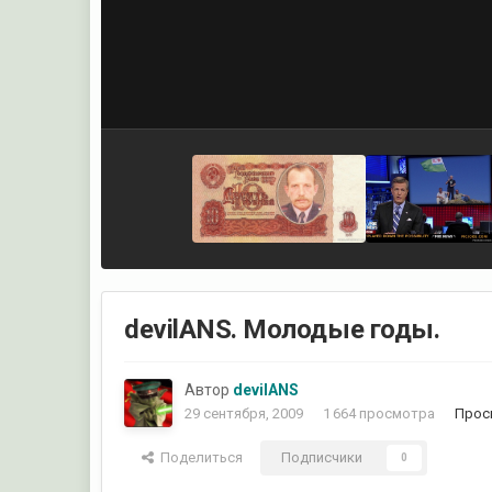
devilANS. Молодые годы.
Автор
devilANS
29 сентября, 2009
1 664 просмотра
Прос
Поделиться
Подписчики
0