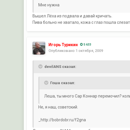
Мне нужна
Вышел Лёха из подвала и давай кричать.
Пива больно не хватало, кожа с глаз пошла слеза
Игорь Турикин
5 633
Опубликовано
1 октября, 2009
devilANS сказал:
Гоша сказал:
Леша, ты много Сар Коннар перемочил? колись
Не, я наш, советский.
_http://bobrdobr.ru/f2gna