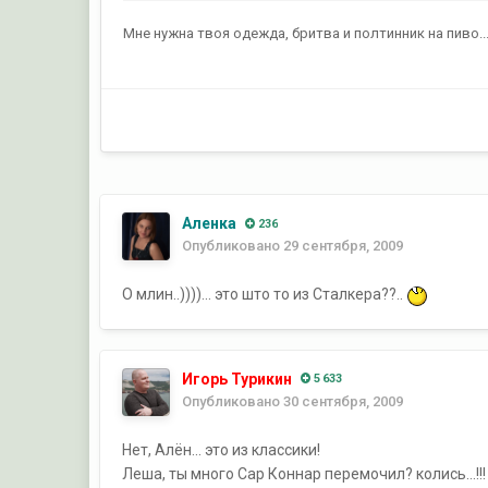
Мне нужна твоя одежда, бритва и полтинник на пиво..
Аленка
236
Опубликовано
29 сентября, 2009
О млин..))))... это што то из Сталкера??..
Игорь Турикин
5 633
Опубликовано
30 сентября, 2009
Нет, Алён... это из классики!
Леша, ты много Сар Коннар перемочил? колись...!!!