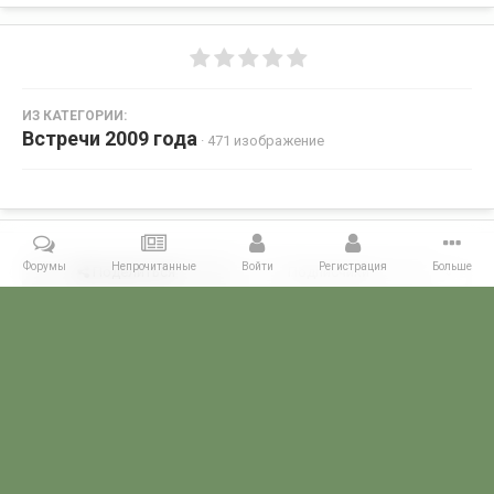
ИЗ КАТЕГОРИИ:
Встречи 2009 года
· 471 изображение
Форумы
Непрочитанные
Войти
Регистрация
Больше
Поделиться
Подписчики
0
Комментариев нет
Главная
Галерея
ВСТРЕЧИ ФОРУМЧАН
Маленькие встречи 
POGRANICHNIK.ru
Powered by Invision Community