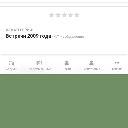
ИЗ КАТЕГОРИИ:
Встречи 2009 года
· 471 изображение
Форумы
Непрочитанные
Войти
Регистрация
Больше
Поделиться
Подписчики
0
Комментариев нет
Главная
Галерея
ВСТРЕЧИ ФОРУМЧАН
Маленькие встречи 
POGRANICHNIK.ru
Powered by Invision Community