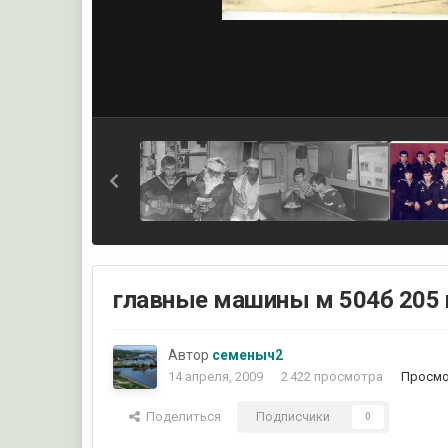
главные машины м 504б 205 
Автор
семеныч2
14 апреля, 2009
2 422 просмотра
Просмо
Поделиться
Подписчики
0