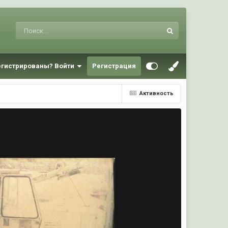
егистрированы? Войти
Регистрация
Активность