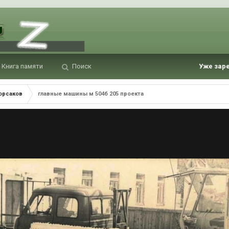
Книга памяти
Поиск
Уже зар
Корсаков
главные машины м 504б 205 проекта