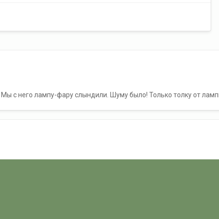
р. Мы с него лампу-фару слындили. Шуму было! Только толку от лам
м отработки вытирали по ночам по залётам!
рсаков
главные машины м 504б 205 проекта