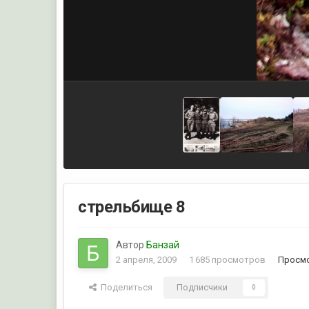
стрельбище 8
Автор
Банзай
2 апреля, 2009
1 685 просмотров
Просмо
Поделиться
Подписчики
0