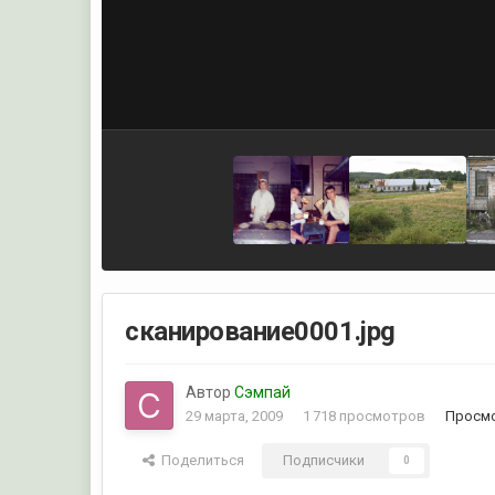
сканирование0001.jpg
Автор
Сэмпай
29 марта, 2009
1 718 просмотров
Просмо
Поделиться
Подписчики
0