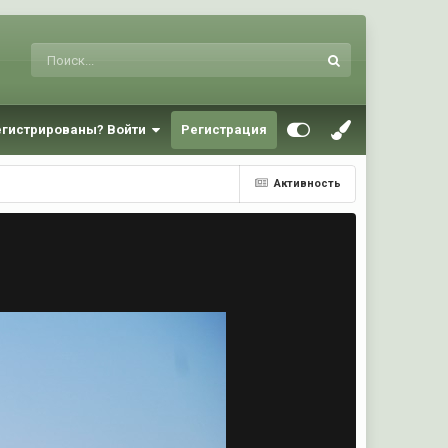
егистрированы? Войти
Регистрация
Активность