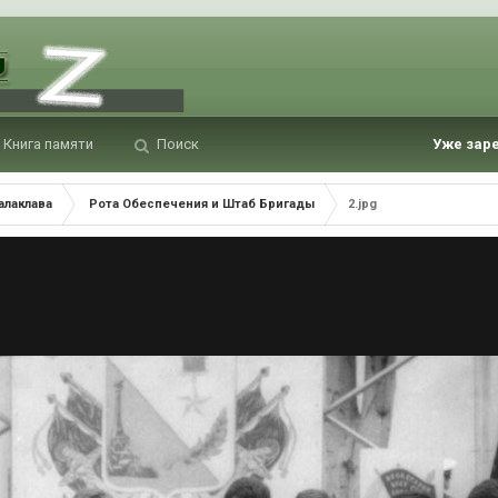
Книга памяти
Поиск
Уже зар
алаклава
Рота Обеспечения и Штаб Бригады
2.jpg