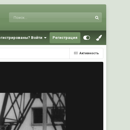
егистрированы? Войти
Регистрация
Активность