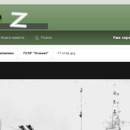
Книга памяти
Поиск
Уже зар
алаклава
ПСКР "Измаил"
17 отпр.jpg