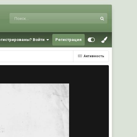
егистрированы? Войти
Регистрация
Активность