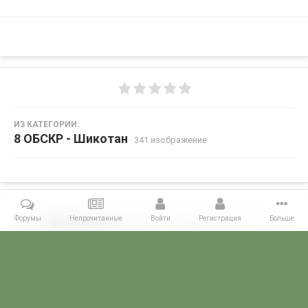
ИЗ КАТЕГОРИИ:
8 ОБСКР - Шикотан
· 341 изображение
Форумы
Непрочитанные
Войти
Регистрация
Больше
Поделиться
Подписчики
0
Комментариев нет
Главная
Галерея
ГАЛЕРЕЯ МЧПВ
8 ОБСКР - Шикотан
psk