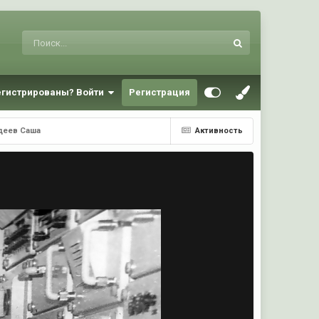
егистрированы? Войти
Регистрация
Авдеев Саша
Активность