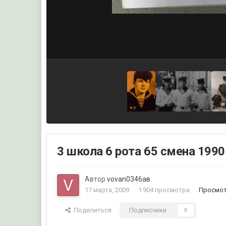
3 школа 6 рота 65 смена 1990
Автор
vovan0346ав
17 марта, 2009
1 904 просмотра
Просмот
Поделиться
Подписчики
0