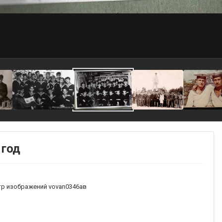
 год
р изображений vovan0346ав