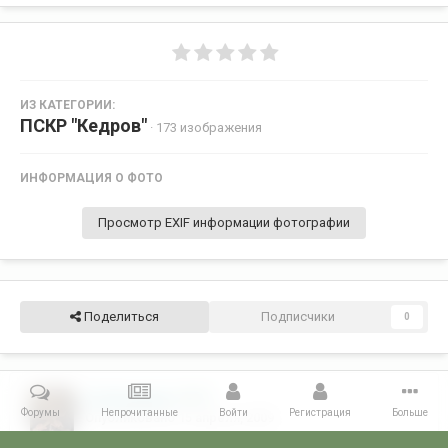
ИЗ КАТЕГОРИИ:
ПСКР "Кедров"
· 173 изображения
ИНФОРМАЦИЯ О ФОТО
Просмотр EXIF информации фотографии
Поделиться
Подписчики
0
Дз Владимир
375
Форумы
Непрочитанные
Войти
Регистрация
Больше
Опубликовано
15 апреля, 2009