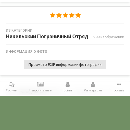
ИЗ КАТЕГОРИИ:
Никельский Пограничный Отряд
· 1 299 изображений
ИНФОРМАЦИЯ О ФОТО
Просмотр EXIF информации фотографии
Форумы
Непрочитанные
Войти
Регистрация
Больше
Поделиться
Подписчики
0
Комментариев нет
Главная
Галерея
ПОГРАНГАЛЕРЕЯ
КСЗПО
Никельский П