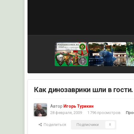
Как динозаврики шли в гости.
Автор
Игорь Турикин
28 февраля, 2009
1 796 просмотров
Про
Поделиться
Подписчики
0