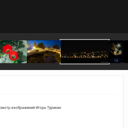
смотр изображений Игорь Турикин