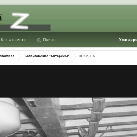
Книга памяти
Поиск
Уже зар
алаклава
Балаклавские "Антаресы"
ПСКР-105