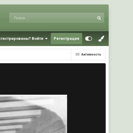
егистрированы? Войти
Регистрация
Активность