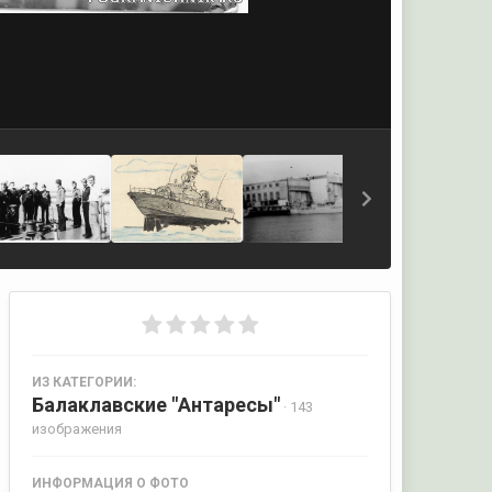
ИЗ КАТЕГОРИИ:
Балаклавские "Антаресы"
· 143
изображения
ИНФОРМАЦИЯ О ФОТО