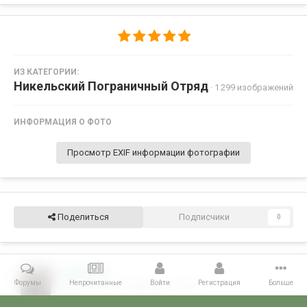
ИЗ КАТЕГОРИИ:
Никельский Пограничный Отряд
· 1 299 изображений
ИНФОРМАЦИЯ О ФОТО
Просмотр EXIF информации фотографии
Поделиться
Подписчики
0
sedoi08
8
Форумы
Непрочитанные
Войти
Регистрация
Больше
Опубликовано
16 февраля, 2009