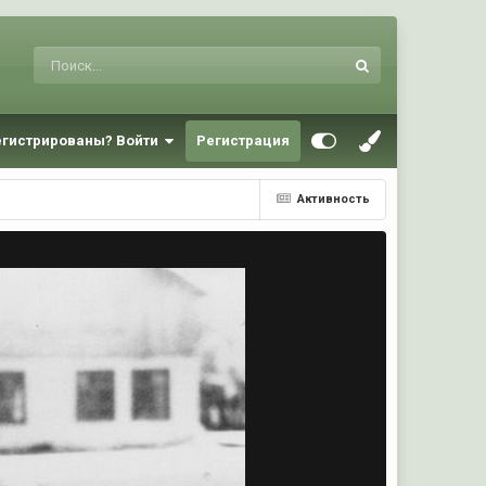
егистрированы? Войти
Регистрация
Активность