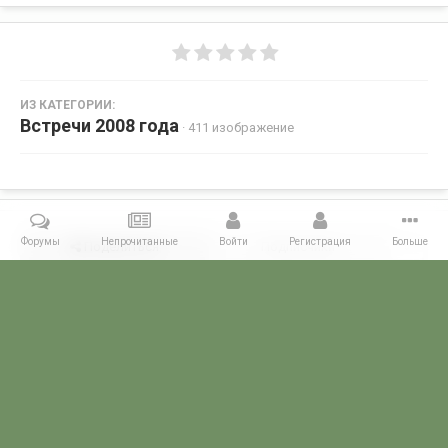
ИЗ КАТЕГОРИИ:
Встречи 2008 года
· 411 изображение
Форумы
Непрочитанные
Войти
Регистрация
Больше
Поделиться
Подписчики
0
Комментариев нет
Главная
Галерея
ВСТРЕЧИ ФОРУМЧАН
Маленькие встречи 
POGRANICHNIK.ru
Powered by Invision Community