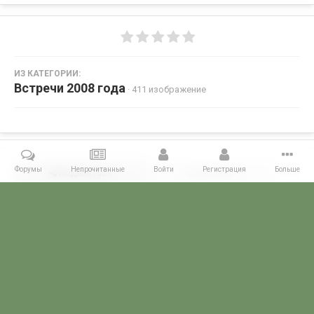
ИЗ КАТЕГОРИИ:
Встречи 2008 года
· 411 изображение
Форумы
Непрочитанные
Войти
Регистрация
Больше
Поделиться
Подписчики
0
Комментариев нет
Главная
Галерея
ВСТРЕЧИ ФОРУМЧАН
Маленькие встречи 
POGRANICHNIK.ru
Powered by Invision Community